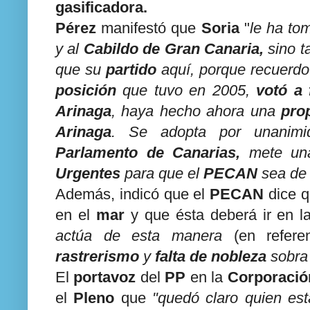
gasificadora.
Pérez
manifestó que
Soria
"
le ha to
y al
Cabildo de Gran Canaria,
sino t
que su
partido
aquí, porque recuerdo 
posición
que tuvo en 2005,
votó a 
Arinaga
, haya hecho ahora una
pro
Arinaga
. Se adopta por unanimi
Parlamento de Canarias,
mete u
Urgentes
para que el
PECAN
sea de 
Además, indicó que el
PECAN
dice q
en el
mar
y que ésta deberá ir en 
actúa de esta manera
(en refer
rastrerismo
y
falta de nobleza
sobra 
El
portavoz
del
PP
en la
Corporación
el
Pleno
que
"quedó claro quien est