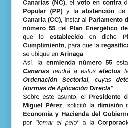
Canarias (NC),
el
voto en contra
d
Popular (PP)
y la
abstención
d
Canaria (CC),
instar al
Parlamento d
número 55
del
Plan Energético d
que lo
establecido
en dicho
P
Cumplimiento,
para que la
regasifi
se ubique en
Arinaga
.
Así, la
enmienda
número 55
esta
Canarias
tendrá a estos
efectos
l
Ordenación Sectorial
, cuyas
det
Normas de Aplicación Directa
".
Sobre este asunto, el
Presidente d
Miguel Pérez
, solicitó la
dimisión
d
Economía y Hacienda del Gobierno
por
"tomar el pelo"
a la
Corporaci