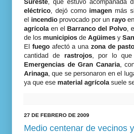
Sureste
, que estuvo acompañada 
eléctrico
, dejó como
imagen
más sig
el
incendio
provocado por un
rayo
en
agrícola
en el
Barranco del Polvo
, 
de los
municipios
de
Agüimes
y
San
El
fuego
afectó a una
zona de past
cantidad de
rastrojos
, por lo qu
Emergencias de Gran Canaria
, co
Arinaga
, que se personaron en el luga
ya que ese
material
agrícola
suele ser
27 DE FEBRERO DE 2009
Medio centenar de vecinos y