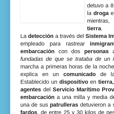
detuvo a 
la
droga
er
mientras,
tierra
.
La
detección
a través del
Sistema Int
empleado para rastrear
inmigran
embarcación
con dos
personas
a
fundadas de que se trataba de un 
marcha a primeras horas de la noch
explica en un
comunicado
de 
Establecido un
dispositivo
en
tierra,
agentes
del
Servicio Marítimo Provi
embarcación
a una milla y media d
una de sus
patrulleras
detuvieron a
fardos
, de entre 25 y 30 kilos de p