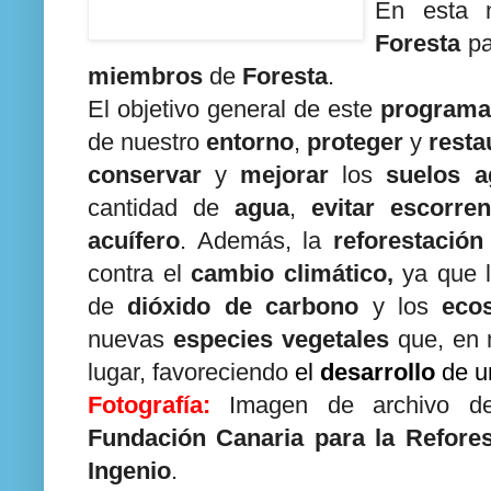
En esta
Foresta
pa
miembros
de
Foresta
.
El objetivo general de este
programa
de nuestro
entorno
,
proteger
y
resta
conservar
y
mejorar
los
suelos ag
cantidad de
agua
,
evitar escorren
acuífero
. Además, la
reforestación
contra el
cambio climático,
ya que 
de
dióxido de carbono
y los
eco
nuevas
especies vegetales
que, en 
lugar, favoreciendo
el
desarrollo
de 
Fotografía:
Imagen de archivo 
Fundación Canaria para la Refores
Ingenio
.