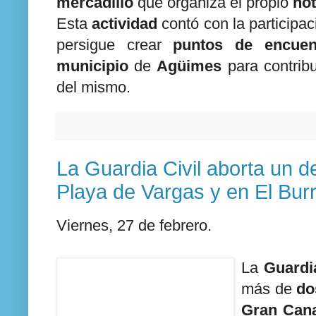
mercadillo
que organiza el propio
hot
Esta
actividad
contó con la participa
persigue crear
puntos de encuen
municipio
de
Agüimes
para contribu
del mismo.
La Guardia Civil aborta un 
Playa de Vargas y en El Bur
Viernes, 27 de febrero.
La
Guardia
más de
do
Gran Cana