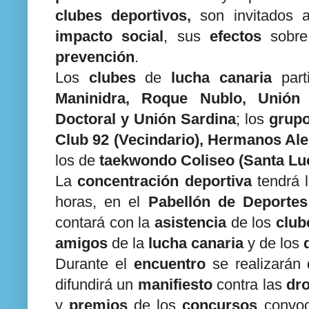
clubes deportivos,
son invitados
impacto social
, sus
efectos
sobr
prevención
.
Los
clubes
de
lucha canaria
part
Maninidra, Roque Nublo, Unión
Doctoral y Unión Sardina
; los
grup
Club 92 (Vecindario), Hermanos Ale
los de
taekwondo Coliseo (Santa Lu
La
concentración deportiva
tendrá l
horas, en el
Pabellón de Deportes
contará con la
asistencia
de los
club
amigos
de la
lucha canaria
y de los
d
Durante el
encuentro
se realizarán 
difundirá un
manifiesto
contra las
dr
y
premios
de los
concursos
convoc