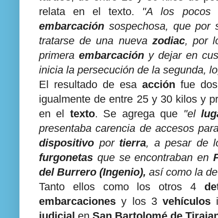
relata en el texto.
"A los pocos 
embarcación
sospechosa, que por s
tratarse de una nueva
zodiac
, por 
primera
embarcación
y dejar en cus
inicia la persecución de la segunda, l
El resultado de esa
acción
fue do
igualmente de entre 25 y 30 kilos y
en el
texto
. Se agrega que
"el
lu
presentaba carencia de accesos par
dispositivo
por
tierra
, a pesar de l
furgonetas
que se encontraban en
del Burrero (Ingenio),
así como la de
Tanto ellos como los otros 4
de
embarcaciones
y los 3
vehículos
i
judicial
en
San Bartolomé de Tiraja