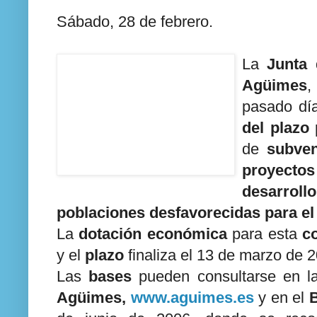
Sábado, 28 de febrero.
La
Junta 
Agüimes
,
pasado dí
del plazo
de
subve
proyectos
desarro
poblaciones desfavorecidas para el
La
dotación económica
para esta
c
y el
plazo
finaliza el 13 de marzo de 
Las
bases
pueden consultarse en 
Agüimes,
www.aguimes.es
y en el
B