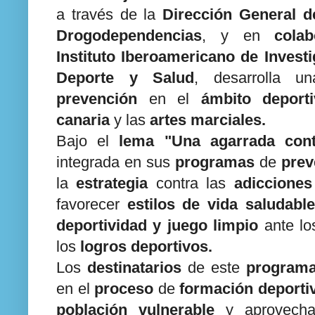
a través de la
Dirección General d
Drogodependencias
, y en
colab
Instituto Iberoamericano de Invest
Deporte y Salud
, desarrolla 
prevención
en el
ámbito deport
canaria
y las
artes marciales.
Bajo el
lema
"Una agarrada cont
integrada en sus
programas
de
prev
la
estrategia
contra las
adicciones
favorecer
estilos de vida saludabl
deportividad y juego limpio
ante l
los
logros deportivos.
Los
destinatarios
de este
program
en el
proceso
de
formación deporti
población vulnerable
y aprovech