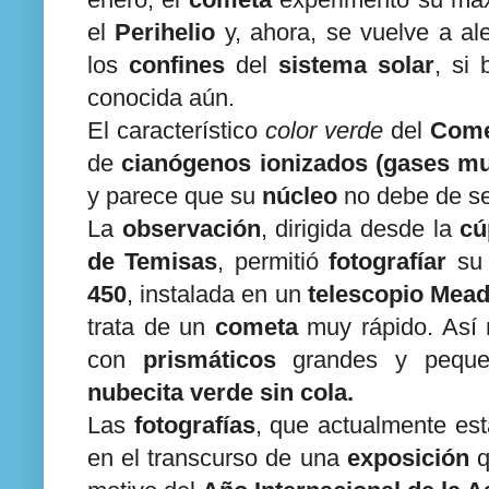
enero, el
cometa
experimentó su m
el
Perihelio
y, ahora, se vuelve a al
los
confines
del
sistema solar
, si
conocida aún.
El característico
color verde
del
Come
de
cianógenos ionizados (gases m
y parece que su
núcleo
no debe de se
La
observación
, dirigida desde la
cú
de Temisas
, permitió
fotografíar
s
450
, instalada en un
telescopio Mead
trata de un
cometa
muy rápido. Así 
con
prismáticos
grandes y peque
nubecita verde sin cola.
Las
fotografías
, que actualmente es
en el transcurso de una
exposición
q